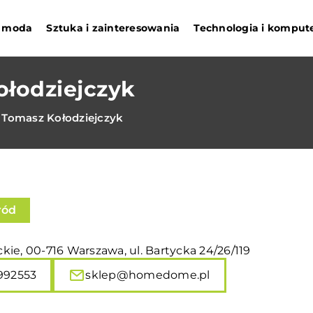
 i moda
Sztuka i zainteresowania
Technologia i komput
łodziejczyk
omasz Kołodziejczyk
ród
ie, 00-716 Warszawa, ul. Bartycka 24/26/119
992553
sklep@homedome.pl