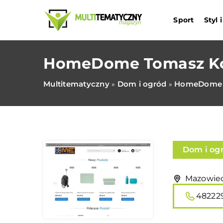
Sport
Styl
HomeDome Tomasz Ko
Multitematyczny
Dom i ogród
HomeDome T
»
»
Dom i og
Mazowieck
48222