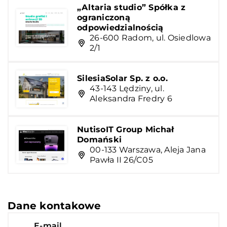
„Altaria studio” Spółka z
ograniczoną
odpowiedzialnością
26-600 Radom, ul. Osiedlowa
2/1
SilesiaSolar Sp. z o.o.
43-143 Lędziny, ul.
Aleksandra Fredry 6
NutisoIT Group Michał
Domański
00-133 Warszawa, Aleja Jana
Pawła II 26/C05
Dane kontakowe
E-mail