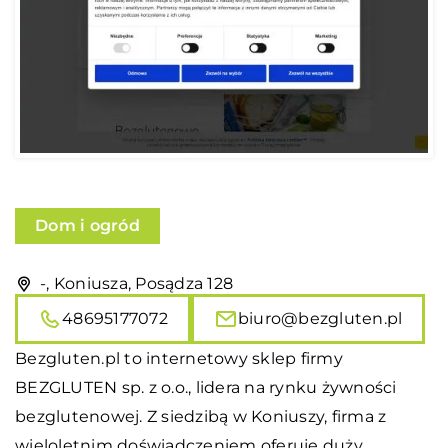
Dom i ogród
-, Koniusza, Posądza 128
48695177072
biuro@bezgluten.pl
Bezgluten.pl to internetowy sklep firmy
BEZGLUTEN sp. z o.o., lidera na rynku żywności
bezglutenowej. Z siedzibą w Koniuszy, firma z
wieloletnim doświadczeniem oferuje duży