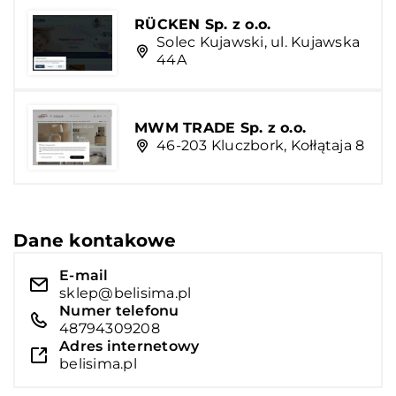
RÜCKEN Sp. z o.o.
Solec Kujawski, ul. Kujawska
44A
MWM TRADE Sp. z o.o.
46-203 Kluczbork, Kołłątaja 8
Dane kontakowe
E-mail
sklep@belisima.pl
Numer telefonu
48794309208
Adres internetowy
belisima.pl