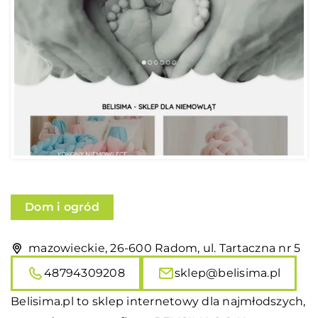
Dom i ogród
mazowieckie, 26-600 Radom, ul. Tartaczna nr 5
48794309208
sklep@belisima.pl
Belisima
.pl to sklep internetowy dla najmłodszych,