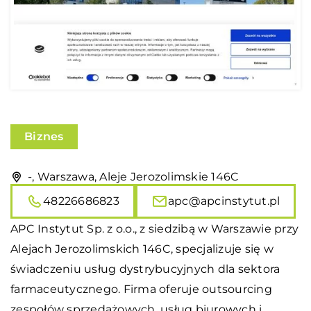
Biznes
-, Warszawa, Aleje Jerozolimskie 146C
48226686823
apc@apcinstytut.pl
APC Instytut Sp. z o.o., z siedzibą w Warszawie przy
Alejach Jerozolimskich 146C, specjalizuje się w
świadczeniu usług dystrybucyjnych dla sektora
farmaceutycznego. Firma oferuje outsourcing
zespołów sprzedażowych, usług biurowych i