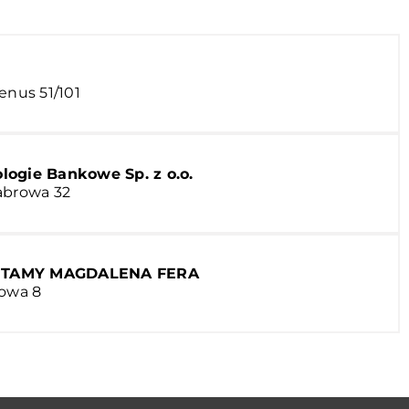
enus 51/101
ogie Bankowe Sp. z o.o.
abrowa 32
OTAMY MAGDALENA FERA
nowa 8