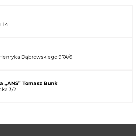
n 14
a Henryka Dąbrowskiego 97A/6
a „ANS” Tomasz Bunk
cka 3/2